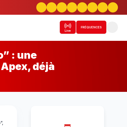
FRÉQUENCES
Live
” : une
 Apex, déjà
à
”,