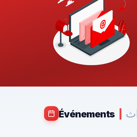
اث
Événements
|