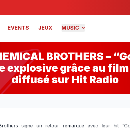
EVENTS
JEUX
MUSIC
EMICAL BROTHERS – “Go
 explosive grâce au film
diffusé sur Hit Radio
ne résurgence explosive grâce au film Apex, déj
rothers signe un retour remarqué avec leur hit “Go
ffusé sur Hit Radio