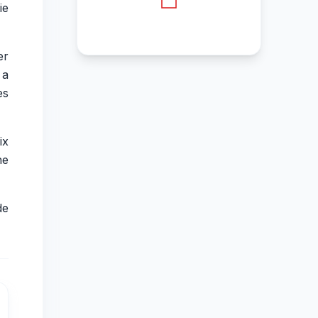
ie
er
 a
es
ix
ne
de