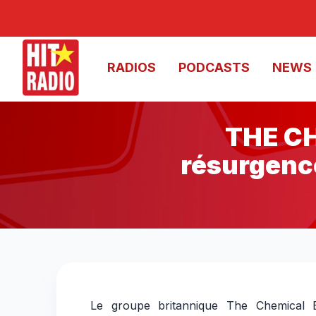
RADIOS
PODCASTS
NEWS
THE CH
résurgence
THE CHEMICAL BROTHERS – “Go” : u
Le groupe britannique The Chemical B
di