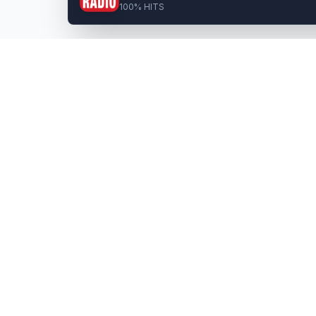
100% HITS
Radio
Communau