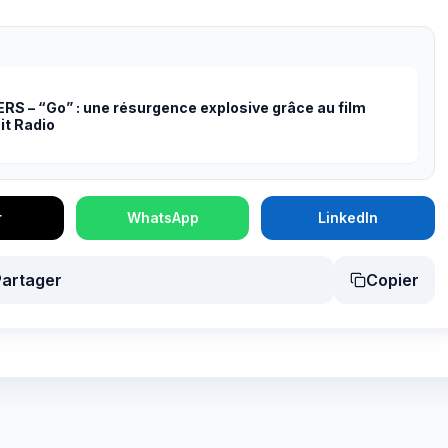
 – “Go” : une résurgence explosive grâce au film
it Radio
r
WhatsApp
LinkedIn
Partager
Copier