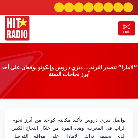
Live
“لامارا” تتصدر الترند… ديزي دروس وإنكونو يوقعان على أحد
أبرز نجاحات السنة
“لامارا” تتصدر الترند… ديزي دروس وإنكونو
يواصل ديزي دروس تأكيد مكانته كواحد من أبرز نجوم
الراب في المغرب، وهذه المرة من خلال النجاح الكبير
يوقعان على أحد أبرز نجاحات السنة
الذي يحققه تراك “لامارا” على مواقع التواصل