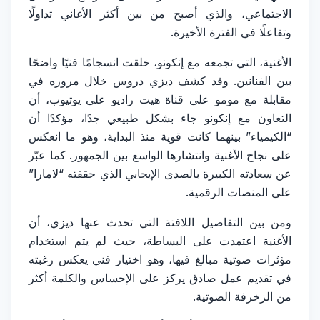
الاجتماعي، والذي أصبح من بين أكثر الأغاني تداولًا
وتفاعلًا في الفترة الأخيرة.
الأغنية، التي تجمعه مع إنكونو، خلقت انسجامًا فنيًا واضحًا
بين الفنانين. وقد كشف ديزي دروس خلال مروره في
مقابلة مع مومو على قناة هيت راديو على يوتيوب، أن
التعاون مع إنكونو جاء بشكل طبيعي جدًا، مؤكدًا أن
“الكيمياء” بينهما كانت قوية منذ البداية، وهو ما انعكس
على نجاح الأغنية وانتشارها الواسع بين الجمهور. كما عبّر
عن سعادته الكبيرة بالصدى الإيجابي الذي حققته “لامارا”
على المنصات الرقمية.
ومن بين التفاصيل اللافتة التي تحدث عنها ديزي، أن
الأغنية اعتمدت على البساطة، حيث لم يتم استخدام
مؤثرات صوتية مبالغ فيها، وهو اختيار فني يعكس رغبته
في تقديم عمل صادق يركز على الإحساس والكلمة أكثر
من الزخرفة الصوتية.