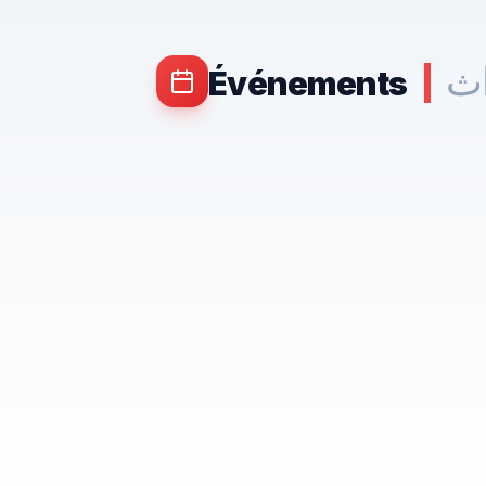
اث
Événements
|