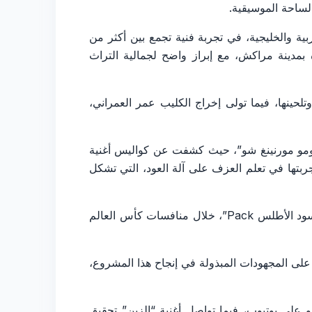
لساحة الموسيقية.
 والألحان المغربية والخليجية، في تجربة فنية تجمع بين أكثر من
 بمدينة مراكش، مع إبراز واضح لجمالية التراث
حينها، فيما تولى إخراج الكليب عمر العمراني،
مومو مورنينغ شو”، حيث كشفت عن كواليس أغنية
جربتها في تعلم العزف على آلة العود، التي تشكل
كما عبرت الفنانة عن حماسها وتشجيعها للمنتخب الوطني المغربي، “أسود الأطلس Pack”، خلال منافسات كأس العالم
 على المجهودات المبذولة في إنجاح هذا المشروع،
يو على يوتيوب، فيما تواصل أغنية “الزين” تحقيق