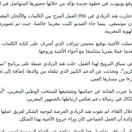
قع يوتيوب، في خطوة جديدة تؤكد من خلالها حضورها المتواصل في ا
واختارت هند الزيادي في this العمل المزج بين الكلمات
ن موسيقي، بينما جاء الفيديو كليب مغربيا خالصا، حيث تم تصويره
لهوية المغربية.
ملت الأغنية توقيع محسن تيزاف، الذي أشرف على كتابة الكلمات وتل
دما عملا بصريا متناسقا مع أجواء الأغنية وروحها.
ي سياق الترويج لهذا العمل، حلت هند الزيادي ضيفة على برنامج “
لزين”، وتحدثت عن الدعم الكبير الذي تتلقاه من والدها، إضافة إلى ت
ءا من مسارها الفني.
عم تعكس ارتباطها بالجمهور المغربي.
لال اللقاء، لم تفوت هند الزيادي الفرصة لتوجيه الشكر لفريق عملها
كدة أن العمل الجماعي كان وراء خروج الأغنية بهذا الشكل.
ذكر أن باقي تفاصيل هذا الحوار متاحة عبر القناة الرسمية لهيت راد