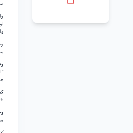
مو
لو
وا
وح
مق
وف
“ا
جز
2026، في رسالة د
وخ
مؤ
يُ