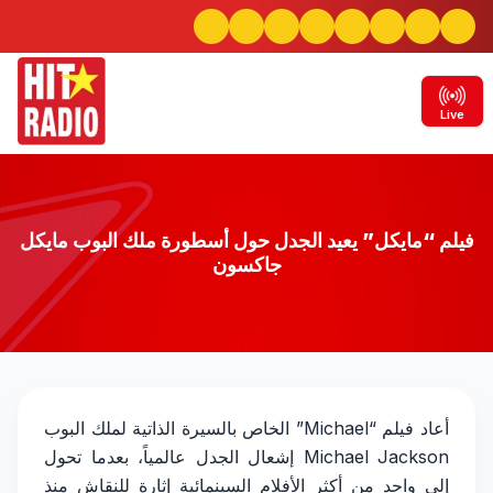
Live
فيلم “مايكل” يعيد الجدل حول أسطورة ملك البوب مايكل
جاكسون
فيلم “مايكل” يعيد الجدل حول أسطورة ملك البوب
أعاد فيلم “Michael” الخاص بالسيرة الذاتية لملك البوب
Michael Jackson إشعال الجدل عالمياً، بعدما تحول
مايكل جاكسون
إلى واحد من أكثر الأفلام السينمائية إثارة للنقاش منذ