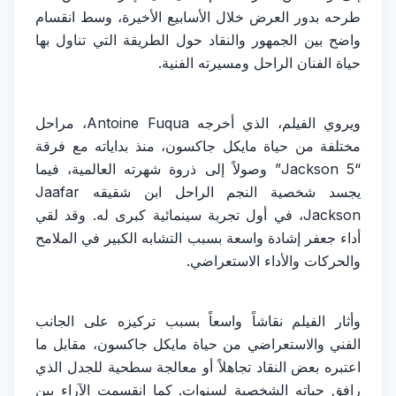
طرحه بدور العرض خلال الأسابيع الأخيرة، وسط انقسام
واضح بين الجمهور والنقاد حول الطريقة التي تناول بها
حياة الفنان الراحل ومسيرته الفنية.
ويروي الفيلم، الذي أخرجه Antoine Fuqua، مراحل
مختلفة من حياة مايكل جاكسون، منذ بداياته مع فرقة
“Jackson 5” وصولاً إلى ذروة شهرته العالمية، فيما
يجسد شخصية النجم الراحل ابن شقيقه Jaafar
Jackson، في أول تجربة سينمائية كبرى له. وقد لقي
أداء جعفر إشادة واسعة بسبب التشابه الكبير في الملامح
والحركات والأداء الاستعراضي.
وأثار الفيلم نقاشاً واسعاً بسبب تركيزه على الجانب
الفني والاستعراضي من حياة مايكل جاكسون، مقابل ما
اعتبره بعض النقاد تجاهلاً أو معالجة سطحية للجدل الذي
رافق حياته الشخصية لسنوات. كما انقسمت الآراء بين