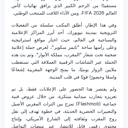
مستفيدًا من الزخم الكبير الذي يرافق نهائيات كأس
العالم FIFA 2026، ومن الأداء اللافت للمنتخب الوطني.
وفي هذا الإطار، أطلق المكتب سلسلة من التفعيلات
الترويجية بمدينة نيويورك، أحد أبرز المراكز الإعلامية
والسياحية في العالم، حيث اختار مواقع استراتيجية
وعلى رأسها ساحة "تايمز سكوير"، لعرض حملة إعلانية
ضخمة تحت شعار "المغرب، مملكة الأنوار". وتم بث هذه
الحملة عبر الشاشات الرقمية العملاقة التي تستقطب
ملايين الزوار يوميًا، ما يمنح الوجهة المغربية إشعاعًا
واسعًا وحضورًا قويًا في قلب المدينة.
ولم يقتصر هذا الحضور على الإعلانات فقط، بل تم
تعزيزه بتجارب ميدانية مبتكرة، من خلال عروض فنية
جماعية (Flashmob) تمزج بين التراث المغربي الأصيل
والتعبيرات الحضرية الحديثة، في خطوة تهدف إلى نقل
روح المغرب وثقافته إلى الشارع الأمريكي، وإنتاج
محتوى رقمي قابل للانتشار عبر منصات التواصل