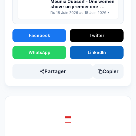
Mounia Ouassif - One women
show : un premier one-
woman show entre humour,
Du 18 Juin 2026 au 18 Juin 2026
•
émotions et vérités du
quotidien
Facebook
Twitter
WhatsApp
LinkedIn
Partager
Copier