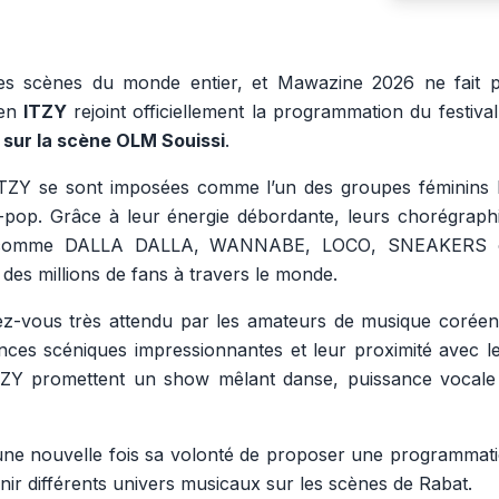
es scènes du monde entier, et Mawazine 2026 ne fait 
éen
ITZY
rejoint officiellement la programmation du festival
 sur la scène OLM Souissi
.
e ITZY se sont imposées comme l’un des groupes féminins 
K-pop. Grâce à leur énergie débordante, leurs chorégraph
s comme
DALLA DALLA
,
WANNABE
,
LOCO
,
SNEAKERS
s des millions de fans à travers le monde.
-vous très attendu par les amateurs de musique corée
ces scéniques impressionnantes et leur proximité avec l
ZY promettent un show mêlant danse, puissance vocale
ne nouvelle fois sa volonté de proposer une programmat
unir différents univers musicaux sur les scènes de Rabat.