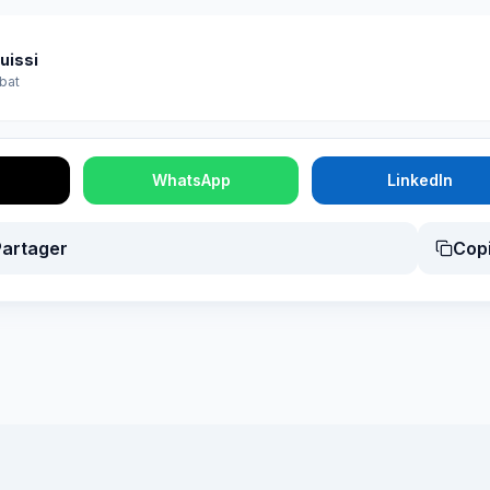
uissi
bat
WhatsApp
LinkedIn
Partager
Cop