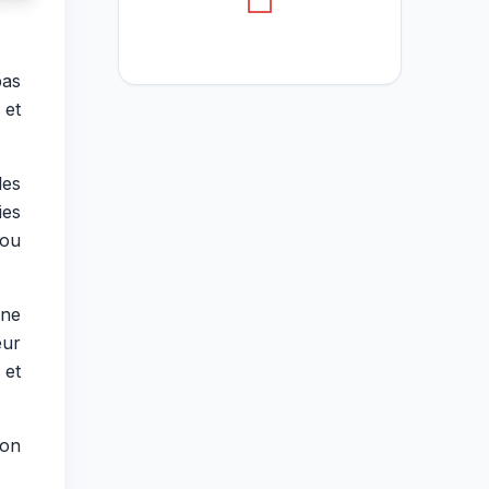
pas
 et
les
ies
ou
nne
eur
 et
ion