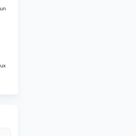
’un
aux