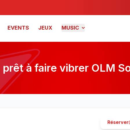
EVENTS
JEUX
MUSIC
 prêt à faire vibrer OLM So
à faire vibrer OLM Souissi
Réserver
Rabat