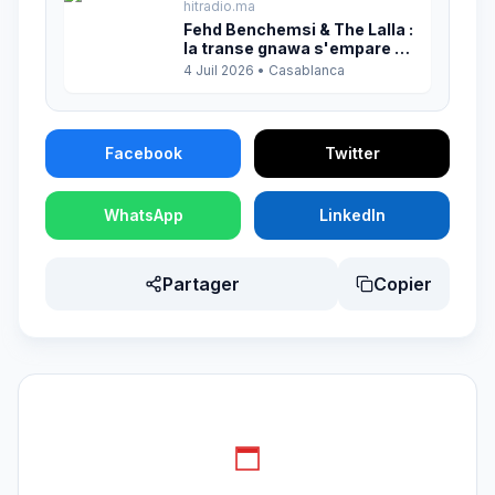
hitradio.ma
Fehd Benchemsi & The Lalla :
la transe gnawa s'empare de
Casablanca
4 Juil 2026
•
Casablanca
Facebook
Twitter
WhatsApp
LinkedIn
Partager
Copier